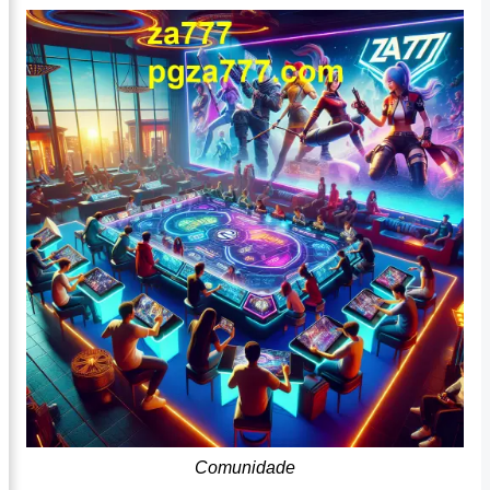
Comunidade