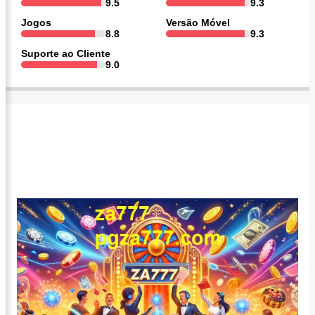
9.5
9.3
Jogos
Versão Móvel
8.8
9.3
Suporte ao Cliente
9.0
Informações básicas sobre Estrela Bet cassino