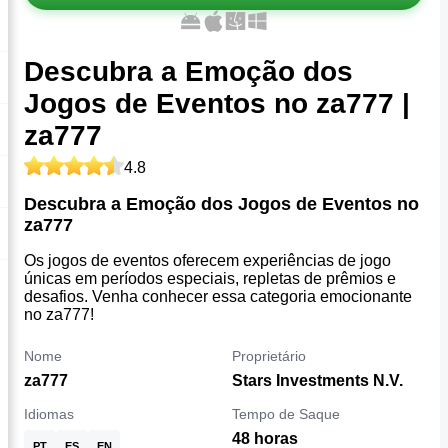
Descubra a Emoção dos
Jogos de Eventos no za777 |
za777
4.8
Descubra a Emoção dos Jogos de Eventos no
za777
Os jogos de eventos oferecem experiências de jogo
únicas em períodos especiais, repletas de prêmios e
desafios. Venha conhecer essa categoria emocionante
no za777!
Nome
Proprietário
za777
Stars Investments N.V.
Idiomas
Tempo de Saque
48 horas
PT
ES
EN