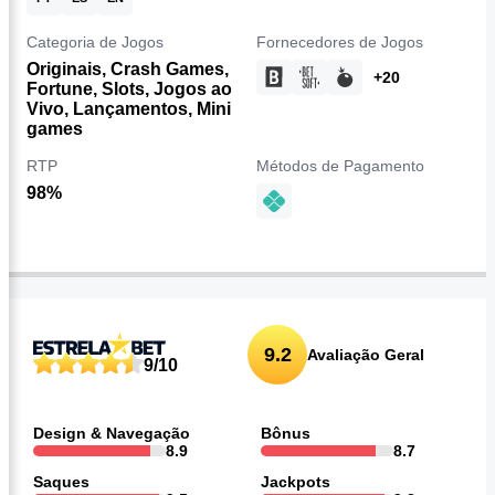
Categoria de Jogos
Fornecedores de Jogos
Originais, Crash Games,
+20
Fortune, Slots, Jogos ao
Vivo, Lançamentos, Mini
games
RTP
Métodos de Pagamento
98%
Avaliação geral Eventos
9.2
Avaliação Geral
9/10
Design & Navegação
Bônus
8.9
8.7
Saques
Jackpots