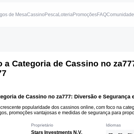
gos de Mesa
Cassino
Pesca
Loteria
Promoções
FAQ
Comunidad
 a Categoria de Cassino no za77
77
tegoria de Cassino no za777: Diversão e Segurança
a crescente popularidade dos cassinos online, com foco na cate
gos, promoções vantajosas e medidas de segurança para propor
Proprietário
Idiomas
Stars Investments N.V.