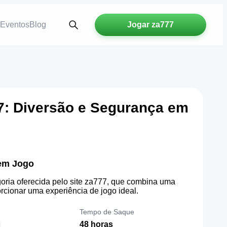
e
Eventos
Blog
Jogar za777
7: Diversão e Segurança em
 em Jogo
goria oferecida pelo site za777, que combina uma
cionar uma experiência de jogo ideal.
Tempo de Saque
48 horas