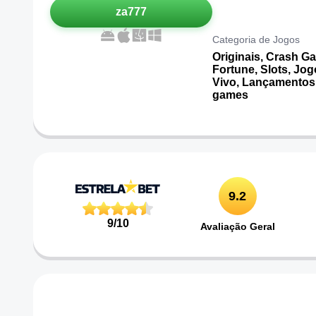
za777
Categoria de Jogos
Originais, Crash G
Fortune, Slots, Jo
Vivo, Lançamentos,
games
Avaliação geral Cassino
9.2
9/10
Avaliação Geral
Informações básicas sobre Estrela Bet cassino