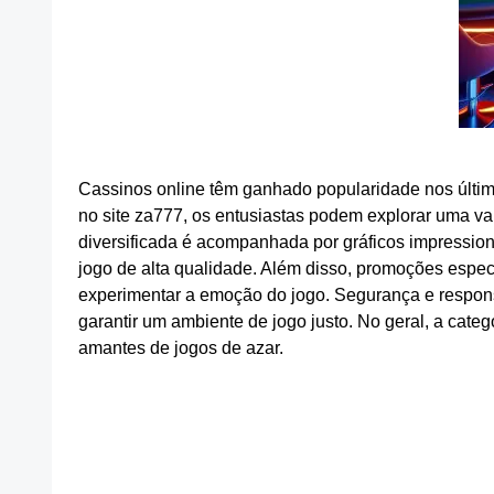
Cassinos online têm ganhado popularidade nos últim
no site za777, os entusiastas podem explorar uma varie
diversificada é acompanhada por gráficos impression
jogo de alta qualidade. Além disso, promoções espec
experimentar a emoção do jogo. Segurança e respon
garantir um ambiente de jogo justo. No geral, a cat
amantes de jogos de azar.