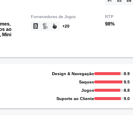
PT
ES
EN
Fornecedores de Jogos
RTP
ames,
98%
+20
gos ao
 Mini
Design & Navegação
8.9
Saques
9.5
Jogos
8.8
Suporte ao Cliente
9.0